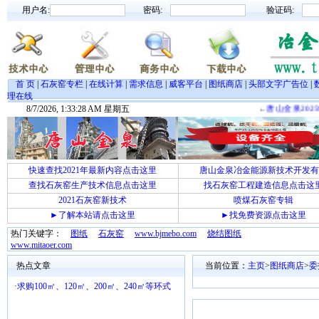
用户名:
密码:
验证码:
首 页
|
石灰窑专栏
|
在线计算
|
需求信息
|
威客平台
|
图纸商店
|
头部文字广告位
|
理在线
8/7/2026, 1:33:29 AM 星期五
←
唐山金泉202
快速查找2021年最新内容点击这里
唐山金泉冶金能源新技术开发有
查找石灰窑生产技术信息点击这里
找石灰窑工程建造信息点击这
2021石灰窑新技术
喷煤石灰窑专辑
►了解本站请点击这里
►找免费资源点击这里
热门关键字：
图纸
石灰窑
www.bjmebo.com
烧结图纸
www.mitaoer.com
热点文章
当前位置：
主页
>
图纸商店
>
委
·
求购100㎡、120㎡、200㎡、240㎡等环式